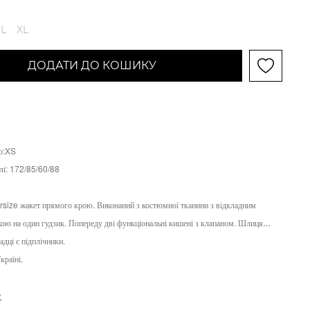
L
XL
ДОДАТИ ДО КОШИКУ
ір:XS
лі:
172/85/60/88
rsize жакет прямого крою. Виконаний з костюмної тканини з відкладним
бкою на один гудзик. Попереду дві функціональні кишені з клапаном. Шлиця
адці є підплічники.
країні.
е