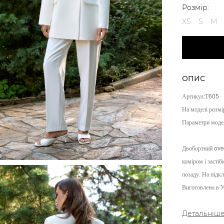
Розмір:
XS
S
M
ОПИС
Артикул:Т605
На моделі розм
Параметри моде
Двобортний
ove
коміром і засті
позаду. На підкл
Виготовлено в У
Детальніш