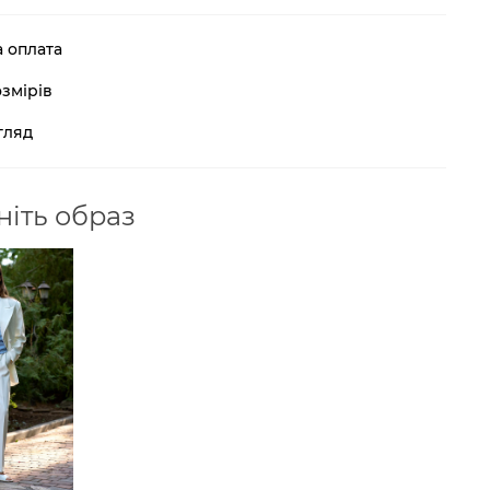
а оплата
змірів
гляд
іть образ