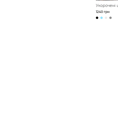
Укорочені 
прямого к
1240 грн