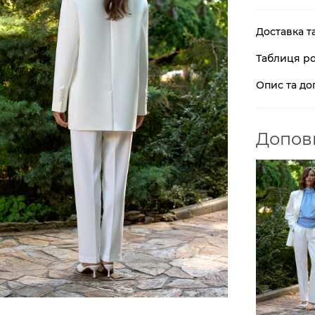
Доставка т
Таблиця ро
Опис та до
Доповн