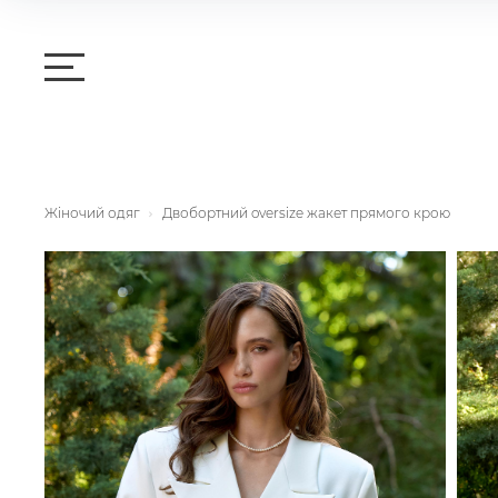
Жіночий одяг
Двобортний oversize жакет прямого крою