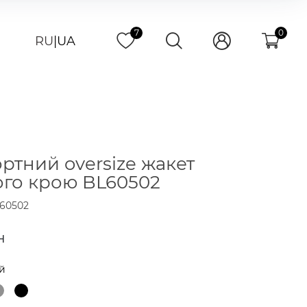
7
0
RU
|
UA
ртний oversize жакет
го крою BL60502
60502
н
й