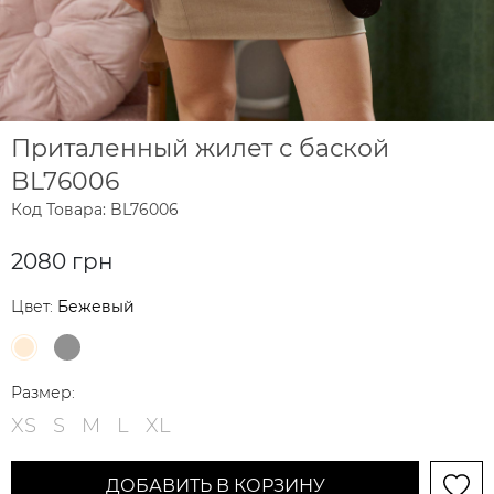
Приталенный жилет с баской
BL76006
Код Товара: BL76006
2080 грн
Цвет:
Бежевый
Размер:
XS
S
M
L
XL
ДОБАВИТЬ В КОРЗИНУ