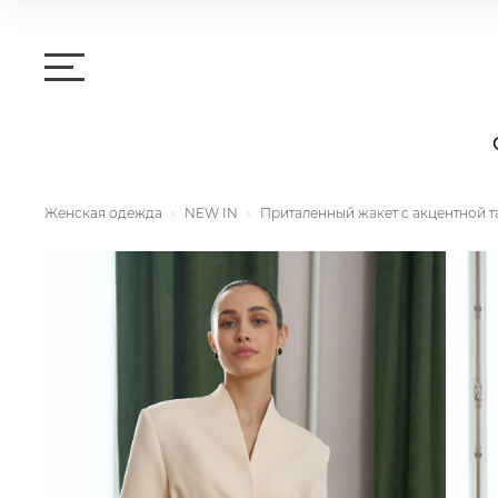
Женская одежда
NEW IN
Приталенный жакет с акцентной т