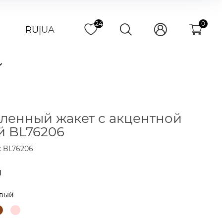
24
0
RU
|
UA
ленный жакет с акцентной
й BL76206
: BL76206
н
вый