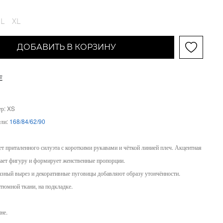
L
XL
ДОБАВИТЬ В КОРЗИНУ
Е
ер: XS
ели:
168/84/62/90
т приталенного силуэта с короткими рукавами и чёткой линией плеч. Акцентная
ает фигуру и формирует женственные пропорции.
зный вырез и декоративные пуговицы добавляют образу утончённости.
тюмной ткани, на подкладке.
не.