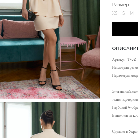
Размер:
XS
S
M
ОПИСАНИ
Артикул: Т762
На модели разм
Параметры мод
Элегантный жаке
талия подчеркив
Глубокий V-обра
Выполнен из кос
Сделано в Украи