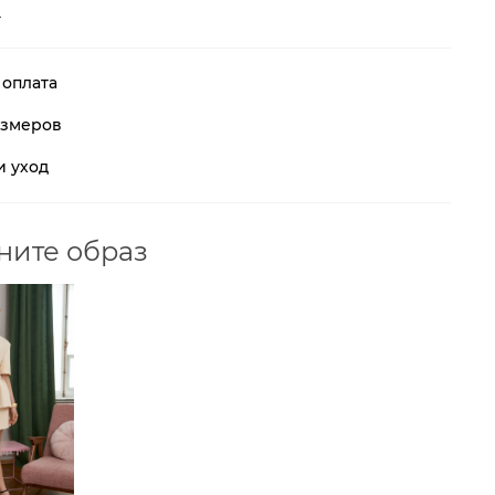
е
 оплата
азмеров
и уход
ните образ