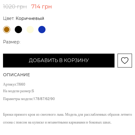
1020 грн
714 грн
Цвет:
Коричневый
Размер:
ДОБАВИТЬ В КОРЗИНУ
ОПИСАНИЕ
Артикул:Т660
На модели размер:S
Параметры модели:
178/87/62/90
Брюки прямого кроя из смесевого льна. Модель для расслабленных образов летнего
сезона с поясом на кулиске и незаметными карманами в боковых швах.