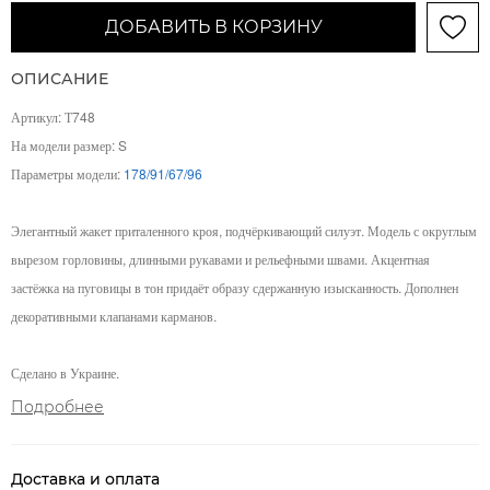
ДОБАВИТЬ В КОРЗИНУ
ОПИСАНИЕ
Артикул: Т748
На модели размер: S
Параметры модели:
178/91/67/96
Элегантный жакет приталенного кроя, подчёркивающий силуэт. Модель с округлым
вырезом горловины, длинными рукавами и рельефными швами. Акцентная
застёжка на пуговицы в тон придаёт образу сдержанную изысканность. Дополнен
декоративными клапанами карманов.
Сделано в Украине.
Подробнее
Доставка и оплата