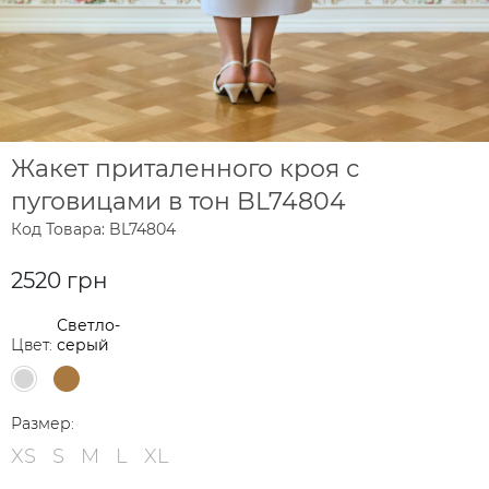
Жакет приталенного кроя с
пуговицами в тон BL74804
Код Товара: BL74804
2520 грн
Светло-
Цвет:
серый
Размер:
XS
S
M
L
XL