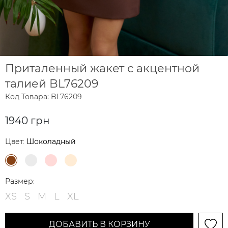
Приталенный жакет с акцентной
талией BL76209
Код Товара: BL76209
1940 грн
Цвет:
Шоколадный
Размер:
XS
S
M
L
XL
ДОБАВИТЬ В КОРЗИНУ