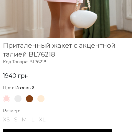
Приталенный жакет с акцентной
талией BL76218
Код Товара: BL76218
1940 грн
Цвет:
Розовый
Размер:
XS
S
M
L
XL