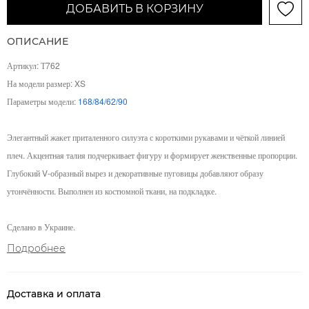
ДОБАВИТЬ В КОРЗИНУ
ОПИСАНИЕ
Артикул: Т762
На модели размер: XS
Параметры модели:
168/84/62/90
Элегантный жакет приталенного силуэта с короткими рукавами и чёткой линией
плеч. Акцентная талия подчеркивает фигуру и формирует женственные пропорции.
Глубокий V-образный вырез и декоративные пуговицы добавляют образу
утончённости. Выполнен из костюмной ткани, на подкладке.
Сделано в Украине.
Подробнее
Доставка и оплата