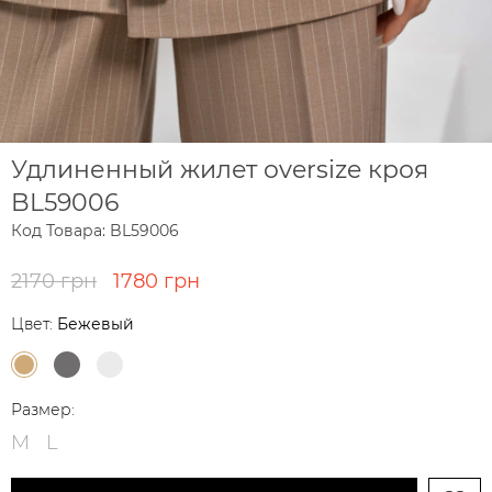
Удлиненный жилет oversize кроя
BL59006
Код Товара: BL59006
2170 грн
1780 грн
Цвет:
Бежевый
Размер:
M
L