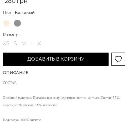
1280 грн
Цвет:
Бежевый
Размер:
XS
S
M
L
XL
ДОБАВИТЬ В КОРЗИНУ
ОПИСАНИЕ
СОСТАВ
Основной материал: Премиальная полушерстяная костюмная ткань Состав: 65%
шерсть, 20% вискоза, 15% полиэстер
Подкладка: 100% вискоза