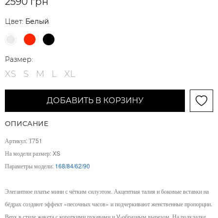
2590 грн
Цвет:
Белый
Размер:
XS
S
M
L
XL
ДОБАВИТЬ В КОРЗИНУ
ОПИСАНИЕ
Артикул: Т751
На модели размер: XS
Параметры модели:
168/84/62/90
Элегантное платье мини с чётким силуэтом. Акцентная талия и боковые вставки на
бёдрах создают эффект «песочных часов» и подчеркивают женственные пропорции.
Верх в стиле жакета с короткими рукавами и V-образным вырезом. На подкладке,