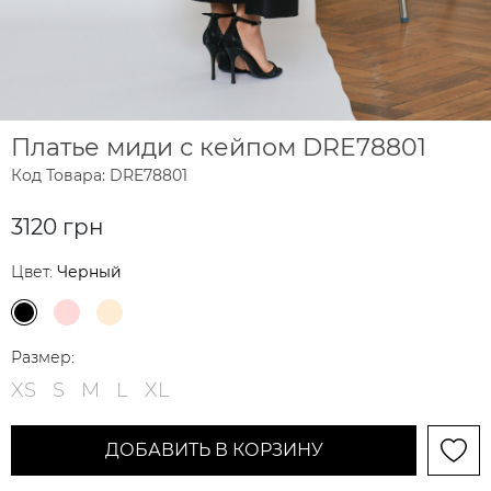
Платье миди с кейпом DRE78801
Код Товара: DRE78801
3120 грн
Цвет:
Черный
Размер:
XS
S
M
L
XL
ДОБАВИТЬ В КОРЗИНУ