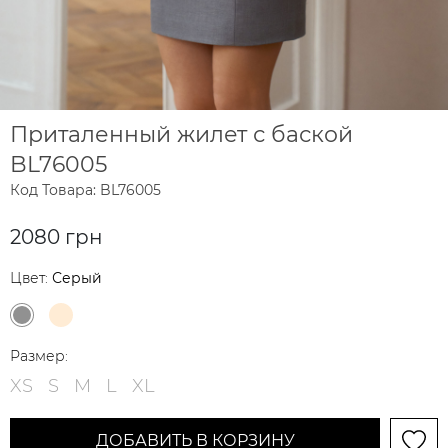
Приталенный жилет с баской
BL76005
Код Товара: BL76005
2080 грн
Цвет:
Серый
Размер:
XS
S
M
L
XL
ДОБАВИТЬ В КОРЗИНУ