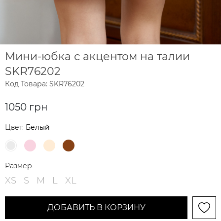
Мини-юбка с акцентом на талии
SKR76202
Код Товара: SKR76202
1050 грн
Цвет:
Белый
Размер:
XS
S
M
L
XL
ДОБАВИТЬ В КОРЗИНУ