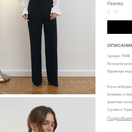
Размер:
S
M
ОПИСАНИ
Артикул: Т548
На модели разме
Параметры мод
Блуза свободно
воланами, а так
акцентных пугов
Сделано в Украи
Подробне