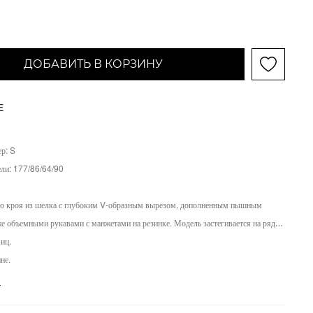
ДОБАВИТЬ В КОРЗИНУ
Е
р: S
ели:
177/86/64/90
го кроя из шелка с глубоким V-образным вырезом, дополненным пышным
же объемными рукавами с манжетами на резинке. Модель застегивается на ряд
иц.
не.
е