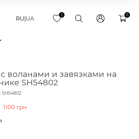
2
0
RU
|
UA
 с воланами и завязками на
нике SH54802
: SH54802
1100 грн
й