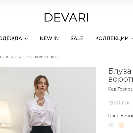
ОДЕЖДА
NEW IN
SALE
КОЛЛЕКЦИИ
анами и завязками на воротнике
Блуза
ворот
Код Товара
1990 грн
Цвет:
Белы