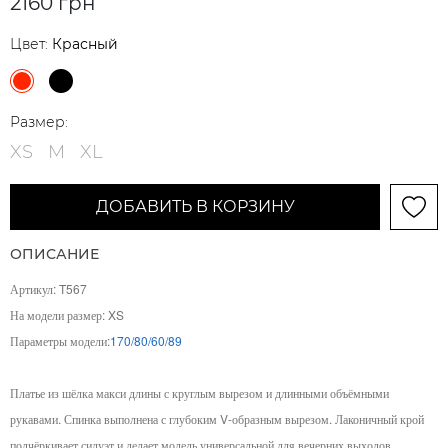
2160 грн
Цвет:
Красный
Размер:
XS
M
XL
ДОБАВИТЬ В КОРЗИНУ
ОПИСАНИЕ
Артикул
:
T567
На модели размер: XS
Параметры модели:
170/80/60/89
Платье из шёлка макси длины с круглым вырезом и длинными объёмными
рукавами. Спинка выполнена с глубоким V-образным вырезом. Лаконичный крой
подчёркивает силуэт и делает модель универсальной для вечерних выходов.