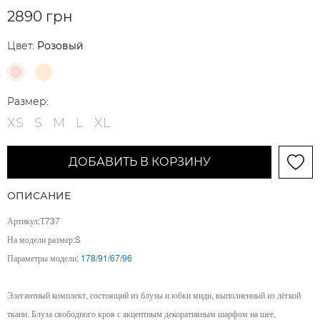
2890 грн
Цвет:
Розовый
Размер:
XS
S
M
L
XL
ДОБАВИТЬ В КОРЗИНУ
ОПИСАНИЕ
Артикул:Т737
На модели размер:S
Параметры модели:
178/91/67/96
Элегантный комплект, состоящий из блузы и юбки миди, выполненный из лёгкой
ткани. Блуза свободного кроя с акцентным декоративным шарфом на шее,