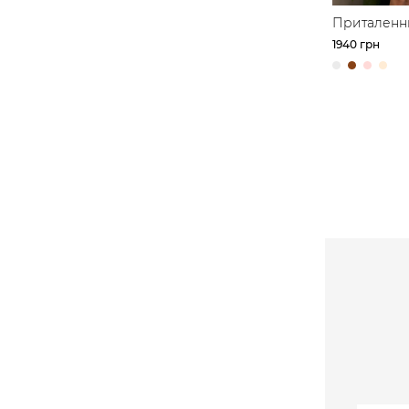
Приталенн
с акцентно
1940 грн