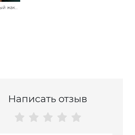
ый жакет
й талией
Написать отзыв