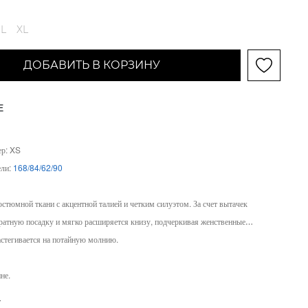
L
XL
ДОБАВИТЬ В КОРЗИНУ
Е
ер: XS
ели:
168/84/62/90
стюмной ткани с акцентной талией и четким силуэтом. За счет вытачек
атную посадку и мягко расширяется книзу, подчеркивая женственные
астегивается на потайную молнию.
не.
е