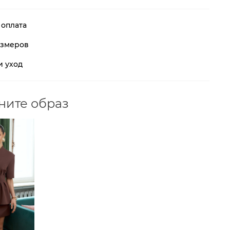
 оплата
азмеров
и уход
ните образ