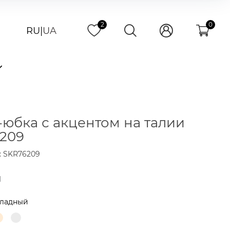
2
0
RU
|
UA
юбка с акцентом на талии
209
: SKR76209
н
ладный