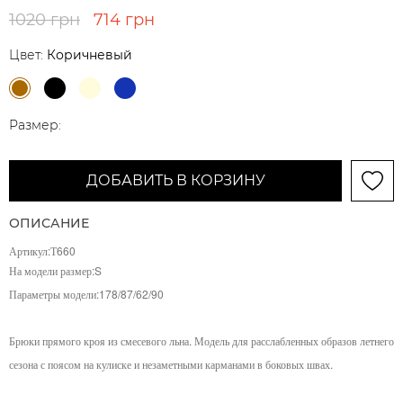
1020 грн
714 грн
Цвет:
Коричневый
Размер:
ДОБАВИТЬ В КОРЗИНУ
ОПИСАНИЕ
Артикул:Т660
На модели размер:S
Параметры модели:
178/87/62/90
Брюки прямого кроя из смесевого льна. Модель для расслабленных образов летнего
сезона с поясом на кулиске и незаметными карманами в боковых швах.