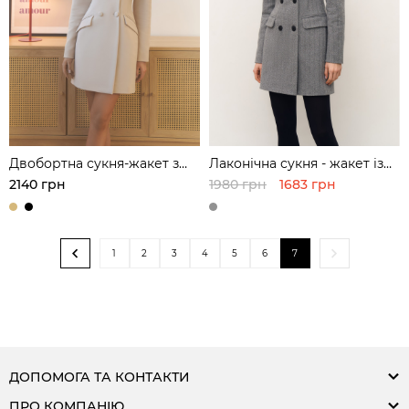
Двобортна сукня-жакет з
Лаконічна сукня - жакет із
витонченим силуетом
фактурної тканини в ялинку
2140 грн
1980 грн
1683 грн
1
2
3
4
5
6
7
ДОПОМОГА ТА КОНТАКТИ
ПРО КОМПАНІЮ