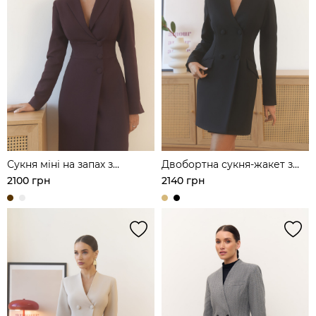
Сукня міні на запах з
Двобортна сукня-жакет з
лацканами
витонченим силуетом
2100 грн
2140 грн