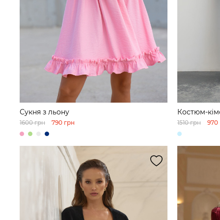
Сукня з льону
Костюм-кім
штанами
1600 грн
790 грн
1510 грн
970