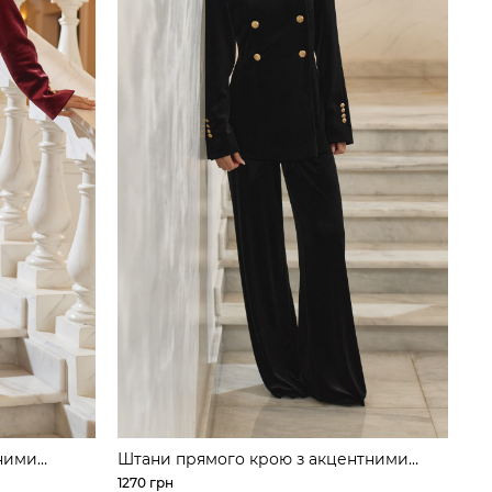
ними
Штани прямого крою з акцентними
ґудзиками з оксамиту
1270 грн