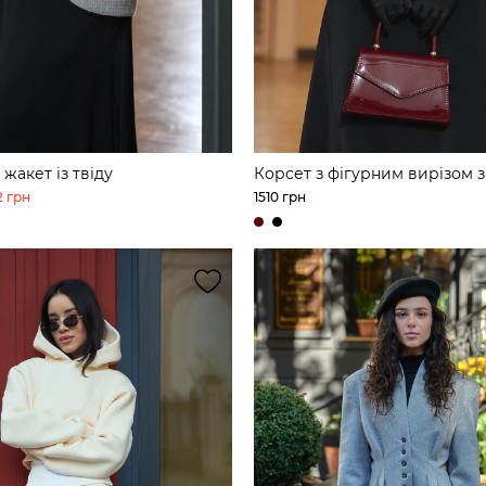
жакет із твіду
Корсет з фігурним вирізом 
2 грн
1510 грн