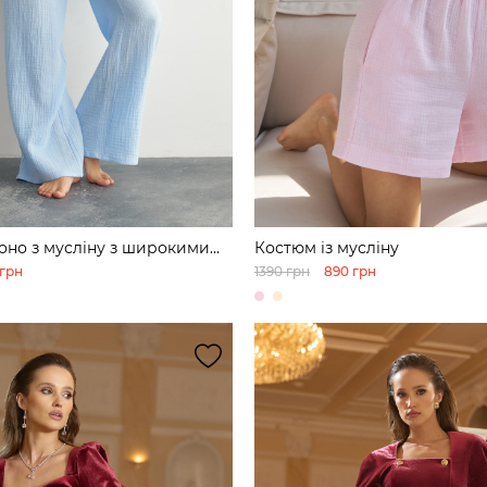
оно з мусліну з широкими
Костюм із мусліну
 грн
1390 грн
890 грн