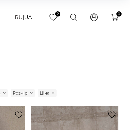
2
0
RU
|
UA
ь
Розмір
Ціна