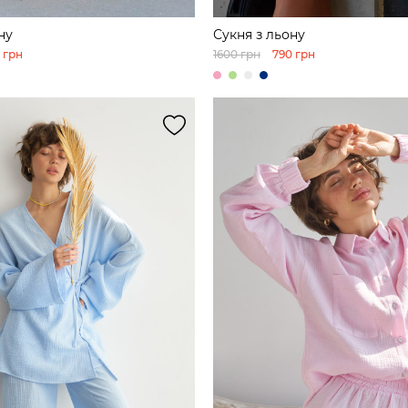
ну
Сукня з льону
 грн
1600 грн
790 грн