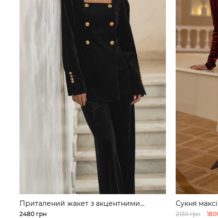
Приталений жакет з акцентними
Сукня максі
ґудзиками з оксамиту
оксамиту
2480 грн
2130 грн
180