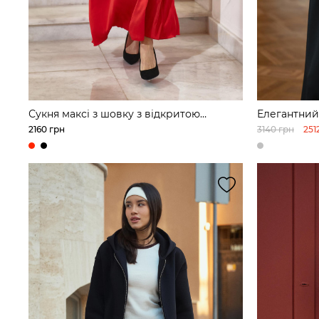
Сукня максі з шовку з відкритою
Елегантний 
спиною
2160 грн
3140 грн
251