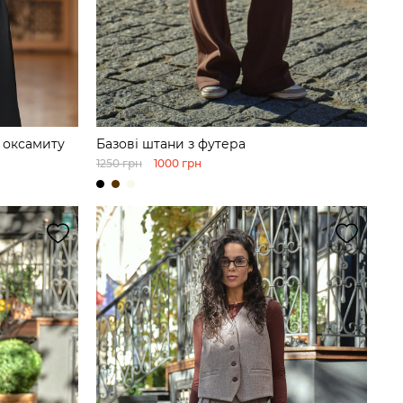
з оксамиту
Базові штани з футера
1250 грн
1000 грн