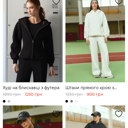
Худі на блискавці з футера
Штани прямого крою з
футера
1890 грн
1250 грн
1330 грн
900 грн