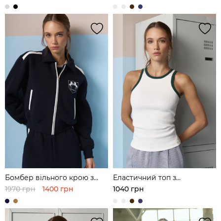
Бомбер вільного крою з
Еластичний топ з
футера
контрастною обробкою
1970 грн
1400 грн
1040 грн