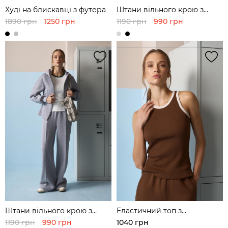
Худі на блискавці з футера
Штани вільного крою з
футера
1890 грн
1250 грн
1190 грн
990 грн
Штани вільного крою з
Еластичний топ з
футера
контрастною обробкою
1190 грн
990 грн
1040 грн