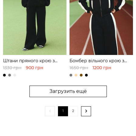
Штани прямого крою з
Бомбер вільного крою з
футера
контрастними деталями
1330 грн
900 грн
1650 грн
1200 грн
Загрузить ещё
1
2