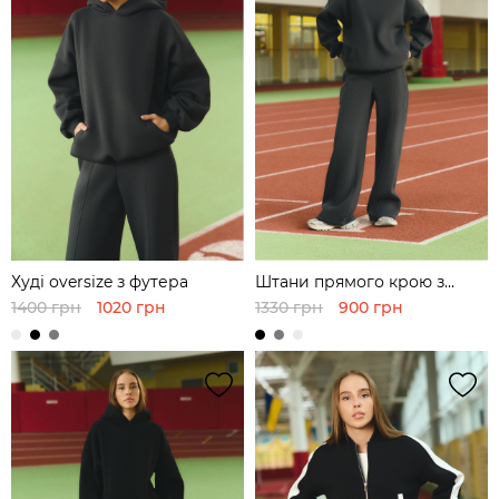
Худі оversize з футера
Штани прямого крою з
футера
1400 грн
1020 грн
1330 грн
900 грн