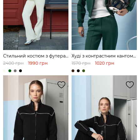
Стильний костюм з футера
Худі з контрастним кантом з
з вкороченим світшотом
футера
2400 грн
1990 грн
1570 грн
1020 грн