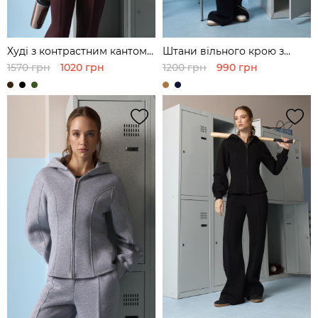
Худі з контрастним кантом з
Штани вільного крою з
футера
футера
1570 грн
1020 грн
1200 грн
990 грн