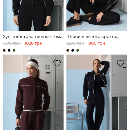
Худі з контрастним кантом з
Штани вільного крою з
футера
футера
1570 грн
1020 грн
1290 грн
900 грн