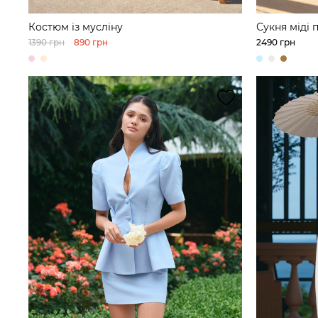
Костюм із мусліну
Сукня міді
1390 грн
890 грн
2490 грн