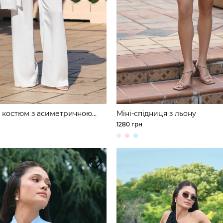
 костюм з асиметричною
Міні-спідниця з льону
 широкими брюками з шовку
1280 грн