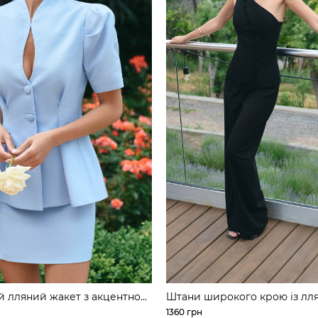
 лляний жакет з акцентною
Штани широкого крою із лля
тканини
1360 грн