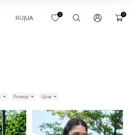
2
0
RU
|
UA
ь
Розмір
Ціна