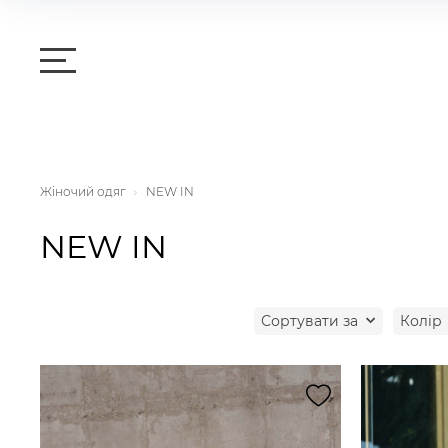
Жіночий одяг
NEW IN
NEW IN
Сортувати за
Колiр