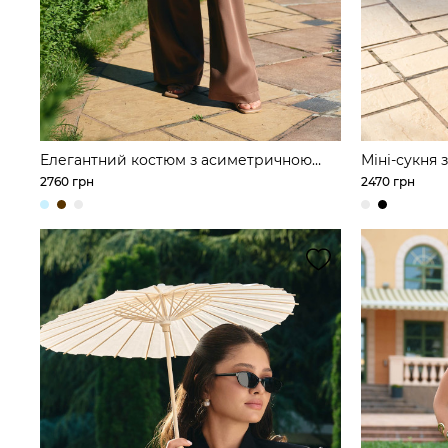
Елегантний костюм з асиметричною
Міні-сукня 
тунікою та широкими брюками з шовку
2760 грн
2470 грн