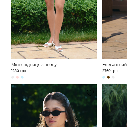
Міні-спідниця з льону
Елегантний
тунікою та
1280 грн
2760 грн