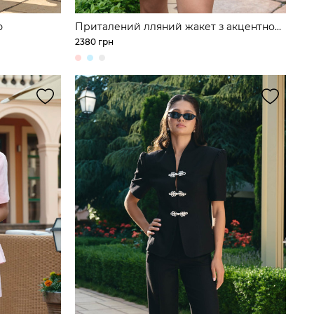
ю
Приталений лляний жакет з акцентною
талією
2380 грн