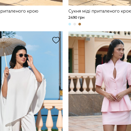
 приталеного крою
Сукня міді приталеного кро
2490 грн