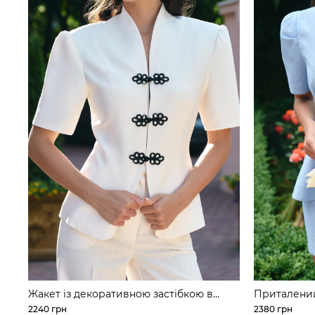
Жакет із декоративною застібкою в
Приталений
азійському стилі з льону
талією
2240 грн
2380 грн