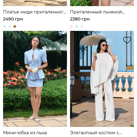
Платье миди приталенного
Приталенный льняной
кроя
жакет с акцентной талией
2490 грн
2380 грн
Мини-юбка из льна
Элегантный костюм с