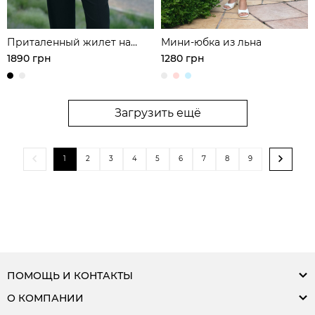
Приталенный жилет на
Мини-юбка из льна
одно плечо
1890 грн
1280 грн
Загрузить ещё
1
2
3
4
5
6
7
8
9
ПОМОЩЬ И КОНТАКТЫ
О КОМПАНИИ