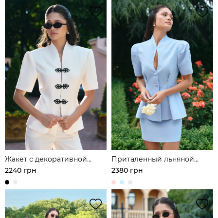
Жакет с декоративной
Приталенный льняной
застежкой в азиатском
жакет с акцентной талией
2240 грн
2380 грн
стиле из льна