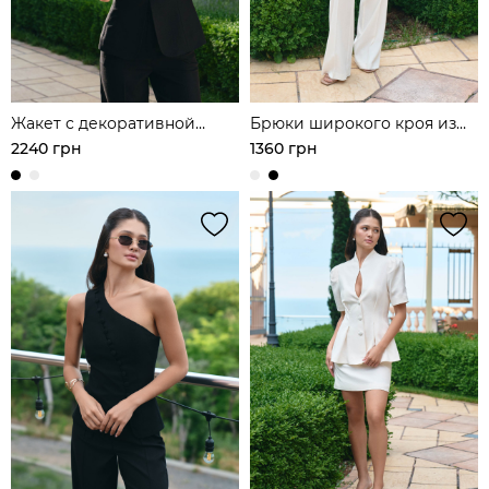
Жакет с декоративной
Брюки широкого кроя из
застежкой в азиатском
льняной ткани
2240 грн
1360 грн
стиле из льна