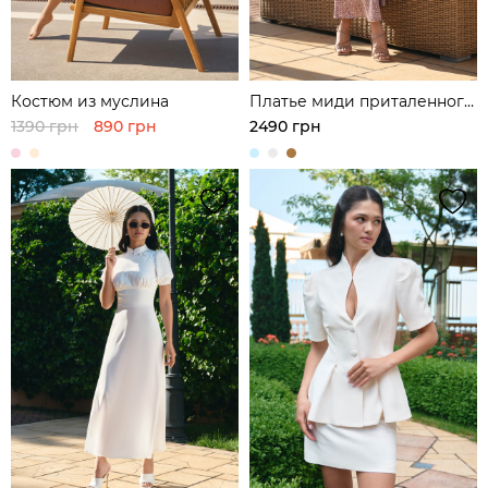
Костюм из муслина
Платье миди приталенного
кроя
1390 грн
890 грн
2490 грн