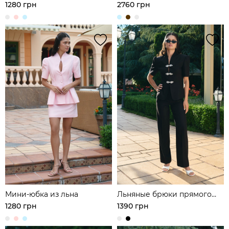
асимметричной туникой и
1280 грн
2760 грн
широкими брюками из
шелка
Мини-юбка из льна
Льняные брюки прямого
кроя
1280 грн
1390 грн