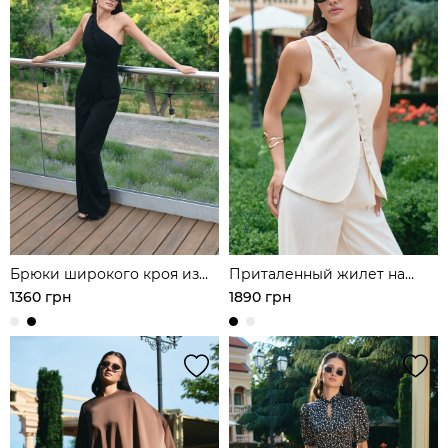
Брюки широкого кроя из
Приталенный жилет на
льняной ткани
одно плечо
1360 грн
1890 грн