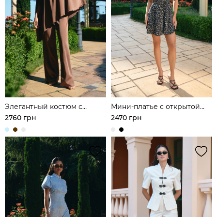
Элегантный костюм с
Мини-платье с открытой
асимметричной туникой и
спиной из шелка
2760 грн
2470 грн
широкими брюками из
шелка