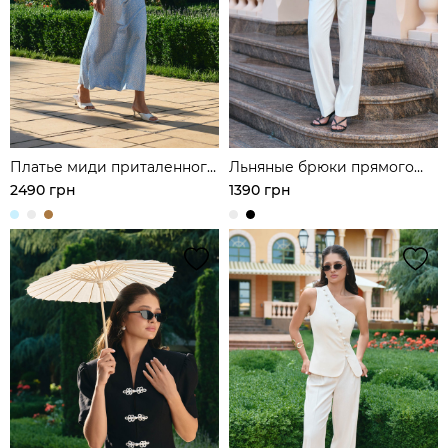
Платье миди приталенного
Льняные брюки прямого
кроя
кроя
2490 грн
1390 грн