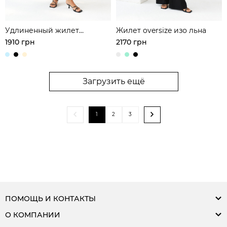
Удлиненный жилет
Жилет oversize изо льна
приталенного крою изо
1910 грн
2170 грн
льна
Загрузить ещё
1
2
3
ПОМОЩЬ И КОНТАКТЫ
О КОМПАНИИ