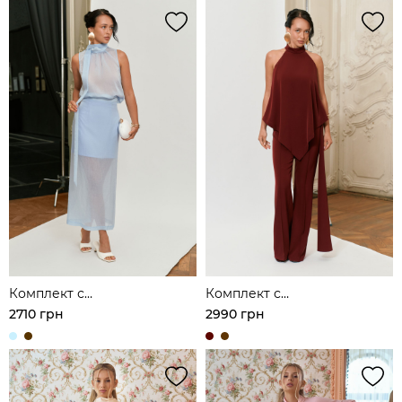
Комплект с
Комплект с
полупрозрачным топом и
асимметричным топом и
2710 грн
2990 грн
юбкой миди
брюками