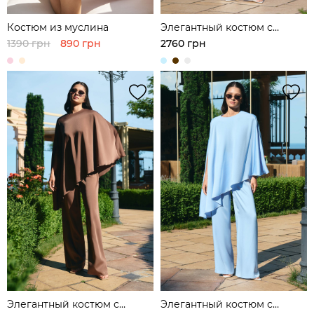
Костюм из муслина
Элегантный костюм с
асимметричной туникой и
1390 грн
890 грн
2760 грн
широкими брюками из
шелка
Элегантный костюм с
Элегантный костюм с