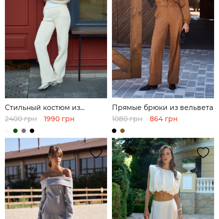
Стильный костюм из
Прямые брюки из вельвета
футера с укороченным
2400 грн
1990 грн
1080 грн
864 грн
свитшотом