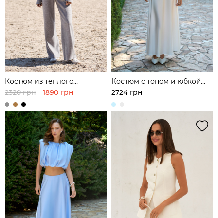
Костюм из теплого
Костюм с топом и юбкой
трикотажа
макси из атласа
2320 грн
1890 грн
2724 грн