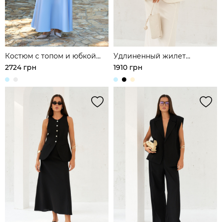
Костюм с топом и юбкой
Удлиненный жилет
макси из атласа
приталенного крою изо
2724 грн
1910 грн
льна