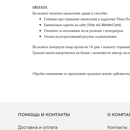
ОПЛАТА
Ви можете оплатити замовлення одним із способів:
Готiвкою при отриманні замовлення в відділенні "Нова П
Банківською картою на сайті (Visa або MasterCard)
Оплатити за посиланням після розмови з менеджером
Оплата на розрахунковий рахунок за реквізитами
Ви можете повернути товар протягом 14 днів з моменту отриманн
Грошові кошти повертаються на баланс з можливістю виводу на в
Обробка повернення та зарахування грошових коштів здійснюєтьс
ПОМОЩЬ И КОНТАКТЫ
О КОМПА
Доставка и оплата
Контакты