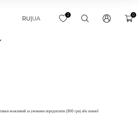
2
0
RU
|
UA
ставки можливий за умовами передоплати (300 грн) або повноï