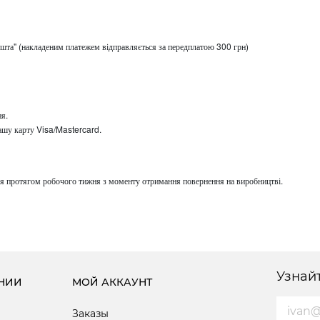
ошта" (накладеним платежем відправляється за передплатою 300 грн)
я.
ашу карту Visa/Mastercard.
я протягом робочого тижня з моменту отримання повернення на виробництві.
Узнай
НИИ
МОЙ АККАУНТ
Заказы