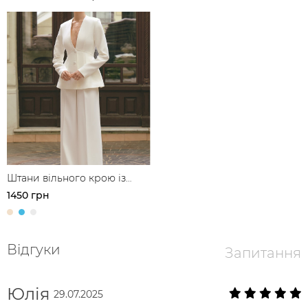
Штани вільного крою із
защипами
1450 грн
Відгуки
Запитання
Юлія
29.07.2025