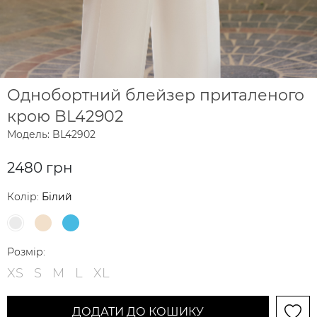
Однобортний блейзер приталеного
крою BL42902
Модель: BL42902
2480 грн
Колір:
Білий
Розмір:
XS
S
M
L
XL
ДОДАТИ ДО КОШИКУ