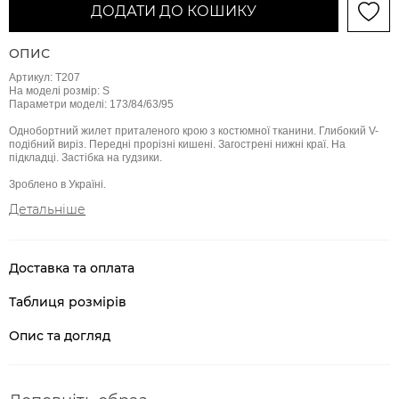
ДОДАТИ ДО КОШИКУ
ОПИС
Артикул: Т207
На моделі розмір: S
Параметри моделі: 173/84/63/95
Однобортний жилет приталеного крою з костюмної тканини. Глибокий V-
подібний виріз. Передні прорізні кишені. Загострені нижні краї. На
підкладці. Застібка на гудзики.
Зроблено в Україні.
Детальніше
Доставка та оплата
Таблиця розмірів
Опис та догляд