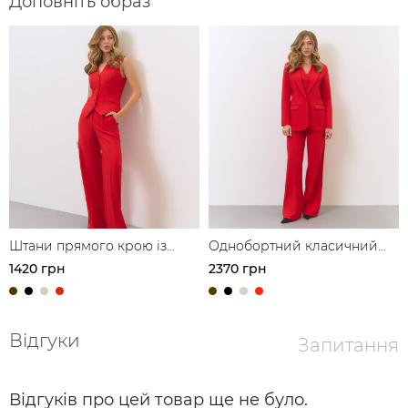
Доповніть образ
Штани прямого крою із
Однобортний класичний
защипами
піджак
1420 грн
2370 грн
Відгуки
Запитання
Відгуків про цей товар ще не було.