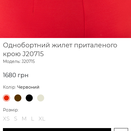
Однобортний жилет приталеного
крою J20715
Модель: J20715
1680 грн
Колір:
Червоний
Розмір:
XS
S
M
L
XL