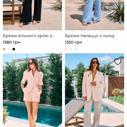
Брюки вільного крою з
Брюки-палаццо з льону
защипами з льону
1380 грн
1350 грн