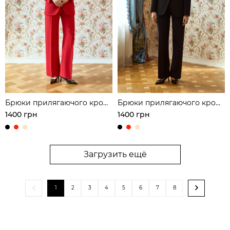
Брюки прилягаючого крою
Брюки прилягаючого крою
з акцентними строчками
з акцентними строчками
1400 грн
1400 грн
Загрузить ещё
1
2
3
4
5
6
7
8