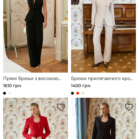
Прямі брюки з високою
Брюки прилягаючого крою
посадкою
з акцентними строчками
1610 грн
1400 грн