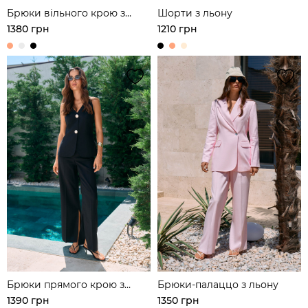
Брюки вільного крою з
Шорти з льону
защипами з льону
1380 грн
1210 грн
Брюки прямого крою з
Брюки-палаццо з льону
льону
1390 грн
1350 грн