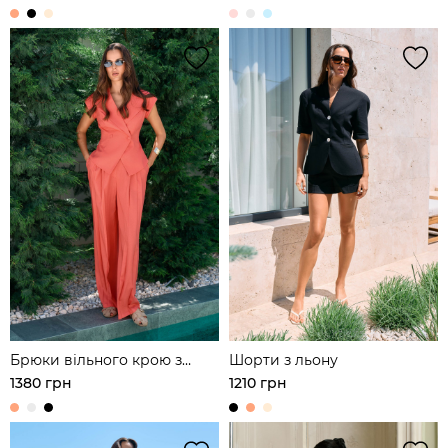
Брюки вільного крою з
Шорти з льону
защипами з льону
1380 грн
1210 грн