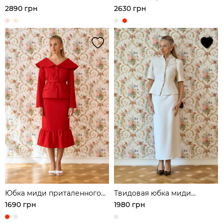
блузой и юбкой из легкой
широким воротником
2890 грн
2630 грн
ткани
Юбка миди приталенного
Твидовая юбка миди
кроя с воланом
приталенного кроя
1690 грн
1980 грн