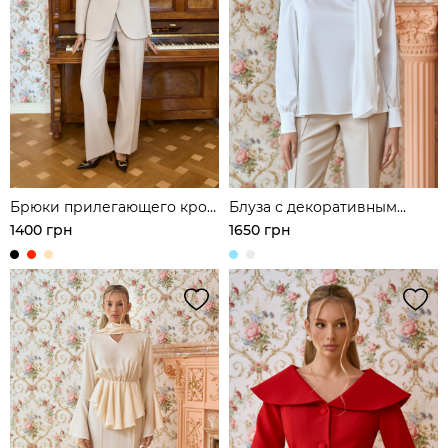
Брюки прилегающего кроя
Блуза с декоративным
с акцентными строчками
шарфом
1400 грн
1650 грн