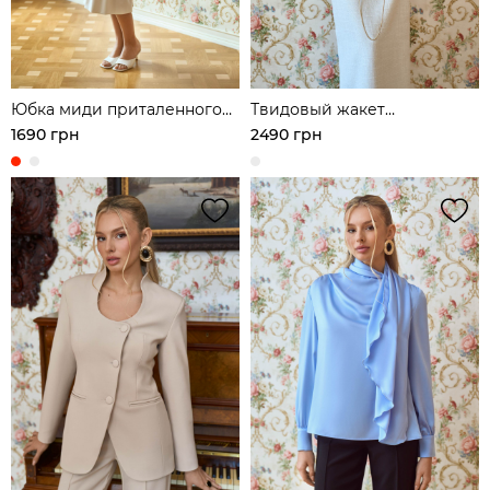
Юбка миди приталенного
Твидовый жакет
кроя с воланом
приталенного кроя с
1690 грн
2490 грн
коротким рукавом