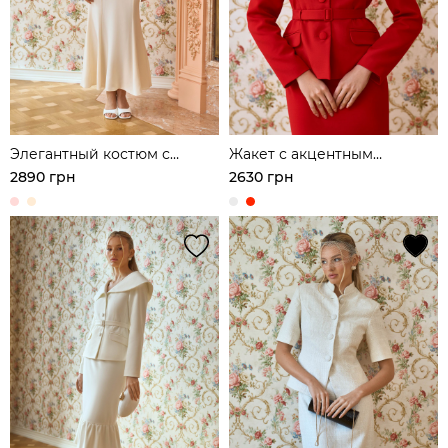
Элегантный костюм с
Жакет с акцентным
блузой и юбкой из легкой
широким воротником
2890 грн
2630 грн
ткани