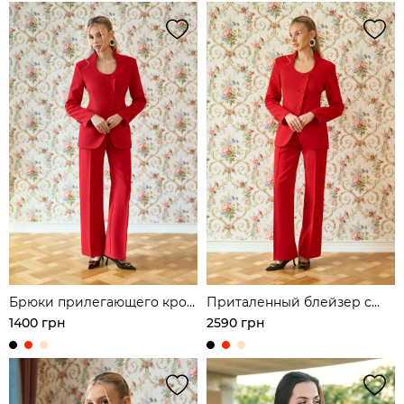
Брюки прилегающего кроя
Приталенный блейзер с
с акцентными строчками
фигурным вырезом на
1400 грн
2590 грн
груди