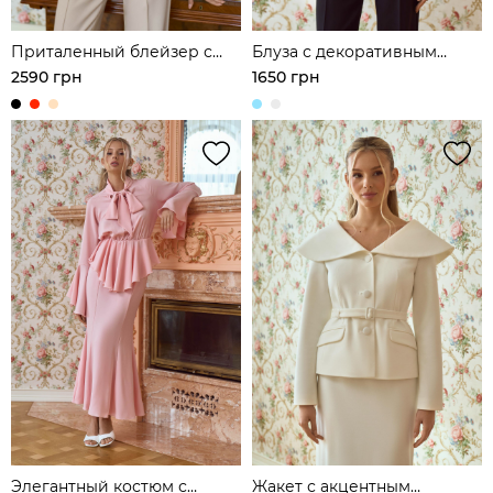
Приталенный блейзер с
Блуза с декоративным
фигурным вырезом на
шарфом
2590 грн
1650 грн
груди
Элегантный костюм с
Жакет с акцентным