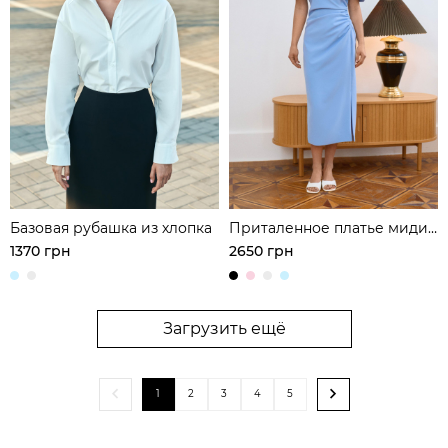
Базовая рубашка из хлопка
Приталенное платье миди
с кейпом
1370 грн
2650 грн
Загрузить ещё
1
2
3
4
5