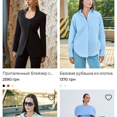
Приталенный блейзер с
Базовая рубашка из хлопка
фигурным вырезом на
2590 грн
1370 грн
груди