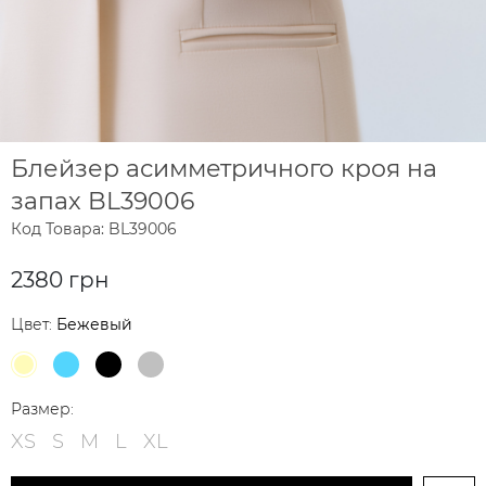
Блейзер асимметричного кроя на
запах BL39006
Код Товара: BL39006
2380 грн
Цвет:
Бежевый
Размер:
XS
S
M
L
XL