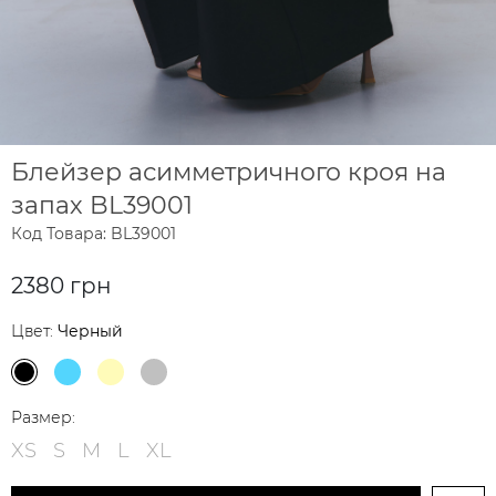
Блейзер асимметричного кроя на
запах BL39001
Код Товара: BL39001
2380 грн
Цвет:
Черный
Размер:
XS
S
M
L
XL