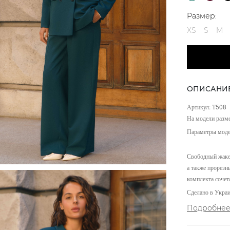
Размер:
XS
S
M
ОПИСАНИ
Артикул: Т508
На модели разм
Параметры моде
Свободный жаке
а также прорезн
комплекта сочет
Сделано в Украи
Подробне