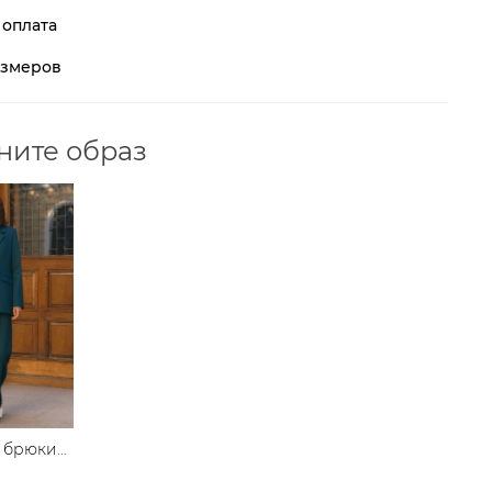
 оплата
азмеров
ните образ
 брюки
 посадке