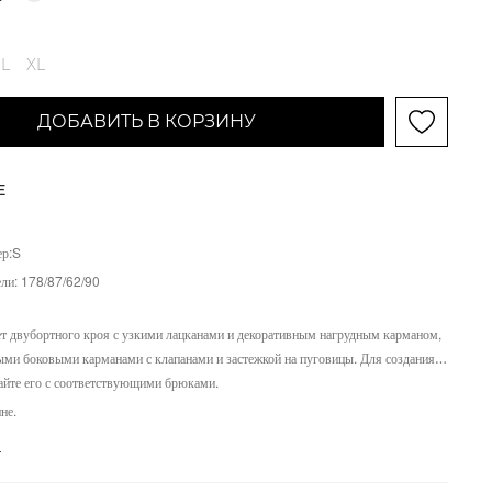
L
XL
ДОБАВИТЬ В КОРЗИНУ
Е
ер:S
ли: 178/87/62/90
т двубортного кроя с узкими лацканами и декоративным нагрудным карманом,
ыми боковыми карманами с клапанами и застежкой на пуговицы. Для создания
айте его с соответствующими брюками.
не.
е