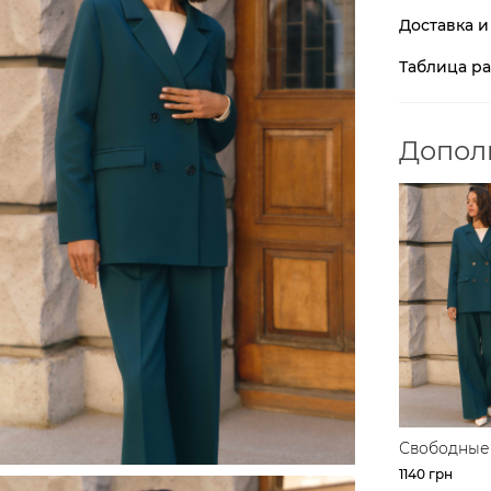
Доставка и
Таблица р
Допол
Свободные
на высокой
1140 грн