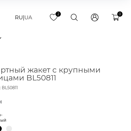
2
0
RU
|
UA
ртный жакет с крупными
ицами BL50811
 BL50811
н
-
ный