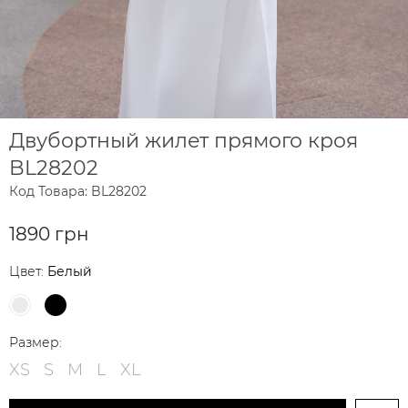
Двубортный жилет прямого кроя
BL28202
Код Товара: BL28202
1890 грн
Цвет:
Белый
Размер:
XS
S
M
L
XL