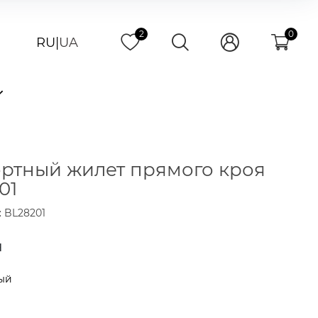
2
0
RU
|
UA
ртный жилет прямого кроя
01
: BL28201
н
ый