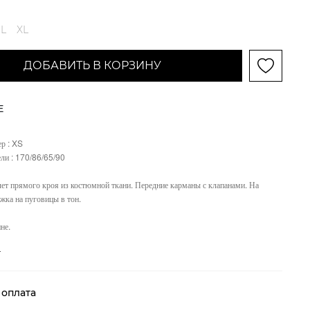
L
XL
ДОБАВИТЬ В КОРЗИНУ
Е
р : XS
ли : 170/86/65/90
т прямого кроя из костюмной ткани. Передние карманы с клапанами. На
ежка на пуговицы в тон.
не.
е
 оплата