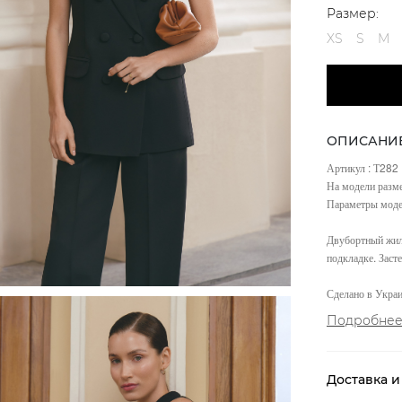
Размер:
XS
S
M
ОПИСАНИ
Артикул : Т282
На модели разме
Параметры моде
Двубортный жиле
подкладке. Заст
Сделано в Украи
Подробне
Доставка и