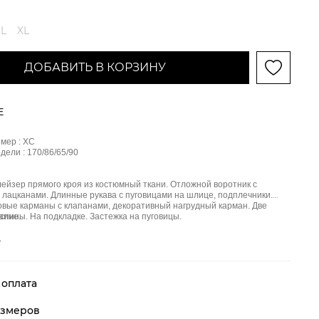
L
XL
ДОБАВИТЬ В КОРЗИНУ
Е
3
мер : ХС
ели : 170/86/65/90
ейзер прямого кроя из костюмный ткани. Отложной воротник с
лацканами. Длинные рукава с пуговицами на шлице, подплечники.
вые карманы с клапанами, декоративный нагрудный карман. Две
спины. На подкладке. Застежка на пуговицы.
аине.
е
 оплата
азмеров