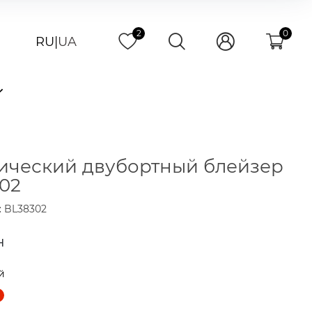
2
0
RU
|
UA
ический двубортный блейзер
02
: BL38302
н
й