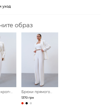
и уход
ните образ
 кроп-
Брюки прямого
кроя со стрелками
1370 грн