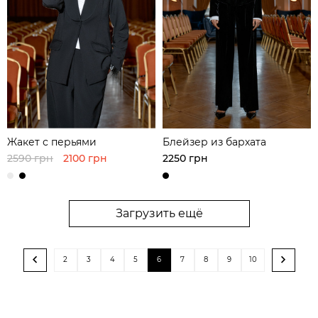
Жакет с перьями
Блейзер из бархата
2590 грн
2100 грн
2250 грн
Загрузить ещё
2
3
4
5
6
7
8
9
10