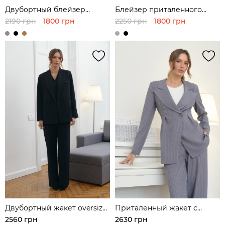
Двубортный блейзер
Блейзер приталенного
прямого кроя
кроя
2190 грн
1800 грн
2250 грн
1800 грн
Двубортный жакет oversize
Приталенный жакет с
кроя
акцентом на талии
2560 грн
2630 грн