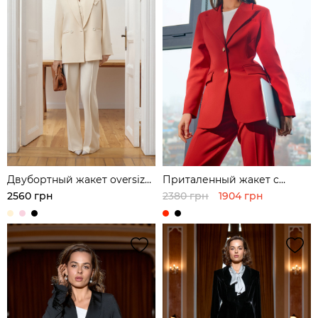
Двубортный жакет oversize
Приталенный жакет с
кроя
металлическими
2560 грн
2380 грн
1904 грн
пуговицами