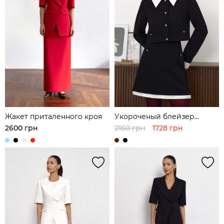
Жакет приталенного кроя
Укороченый блейзер
прямого кроя с
2600 грн
2160 грн
1728 грн
декоративными вставками