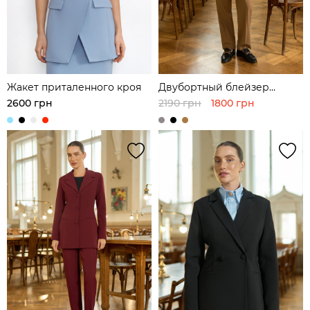
Жакет приталенного кроя
Двубортный блейзер
прямого кроя
2600 грн
2190 грн
1800 грн