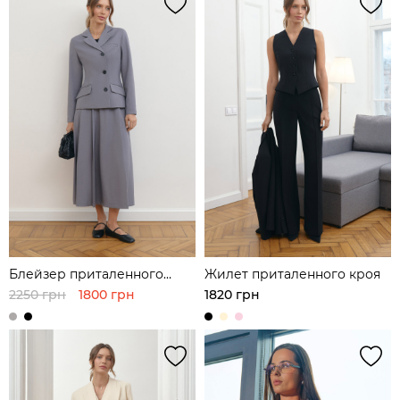
Блейзер приталенного
Жилет приталенного кроя
кроя
2250 грн
1800 грн
1820 грн