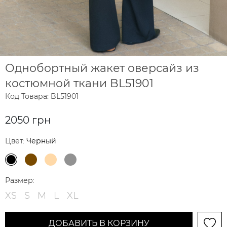
Однобортный жакет оверсайз из
костюмной ткани BL51901
Код Товара: BL51901
2050 грн
Цвет:
Черный
Размер:
XS
S
M
L
XL
ДОБАВИТЬ В КОРЗИНУ