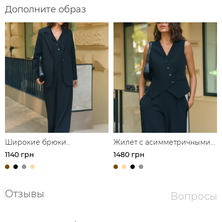
Дополните образ
Широкие брюки
Жилет с асимметричными
свободного кроя з
пуговицами из костюмной
1140 грн
1480 грн
защипами из костюмной
ткани
ткани
Отзывы
Вопросы