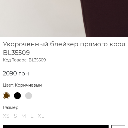
Укороченный блейзер прямого кроя
BL35509
Код Товара: BL35509
2090 грн
Цвет:
Коричневый
Размер:
XS
S
M
L
XL