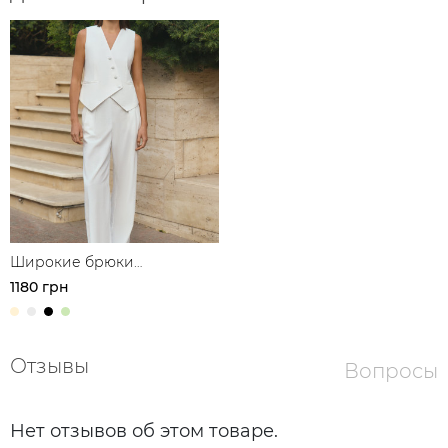
Широкие брюки
свободного кроя з
1180 грн
защипами из льна
Отзывы
Вопросы
Нет отзывов об этом товаре.