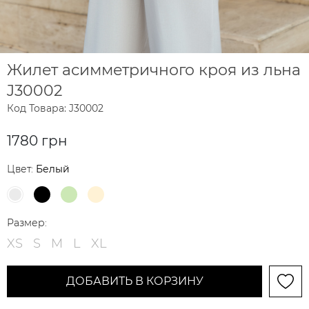
Жилет асимметричного кроя из льна
J30002
Код Товара: J30002
1780 грн
Цвет:
Белый
Размер:
XS
S
M
L
XL
ДОБАВИТЬ В КОРЗИНУ