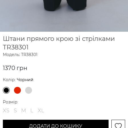
Штани прямого крою зі стрілками
TR38301
Модель: TR38301
1370 грн
Колір:
Чорний
Розмір:
XS
S
M
L
XL
ДОДАТИ ДО КОШИКУ