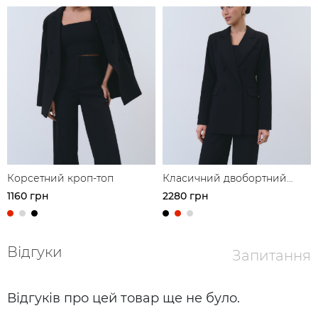
Корсетний кроп-топ
Класичний двобортний
блейзер
1160 грн
2280 грн
Відгуки
Запитання
Відгуків про цей товар ще не було.