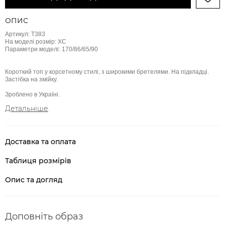
ОПИС
Артикул: Т383
На моделі розмір: ХС
Параметри моделі: 170/86/65/90
Короткий топ у корсетному стилі, з широкими бретелями. На підкладці.
Застібка на змійку.
Зроблено в Україні.
Детальніше
Доставка та оплата
Таблиця розмірів
Опис та догляд
Доповніть образ